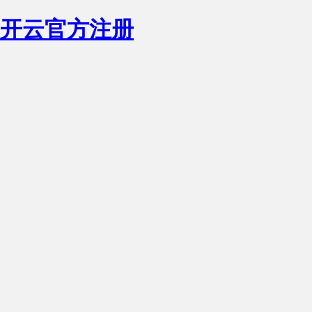
开云官方注册