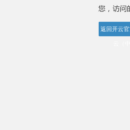
返回开云官
云（